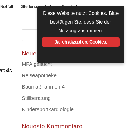
Notfall
Stellenangebote
Termin buchen
Diese Website nutzt Cookies. Bitte
bestätigen Sie, dass Sie der
Nutzung zustimmen.
Ja, ich akzeptiere Cookies.
Neueste Beiträge
MFA gesucht
Praxis
Reiseapotheke
Baumaßnahmen 4
Stillberatung
Kindersportkardiologie
Neueste Kommentare